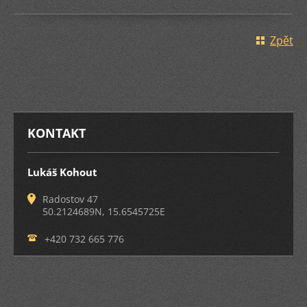
Zpět
KONTAKT
Lukáš Kohout
Radostov 47
50.2124689N, 15.6545725E
+420 732 665 776