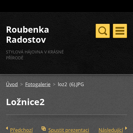
Roubenka
Radostov
STYLOVÁ HÁJOVNA V KRÁSNÉ
PŘÍRODĚ
Úvod
>
Fotogalerie
>
loz2 (6).JPG
Ložnice2
Předchozí
Spustit prezentaci
Následující