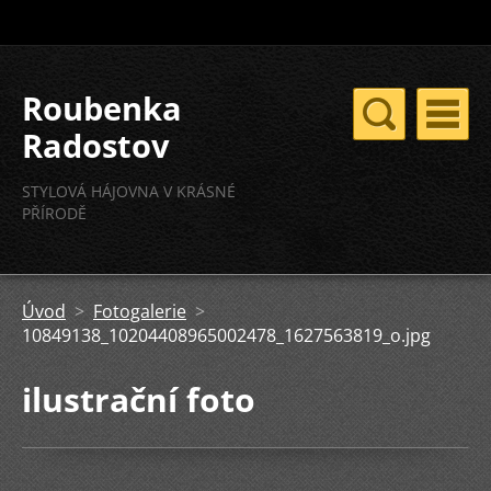
Roubenka
Radostov
STYLOVÁ HÁJOVNA V KRÁSNÉ
PŘÍRODĚ
Úvod
>
Fotogalerie
>
10849138_10204408965002478_1627563819_o.jpg
ilustrační foto