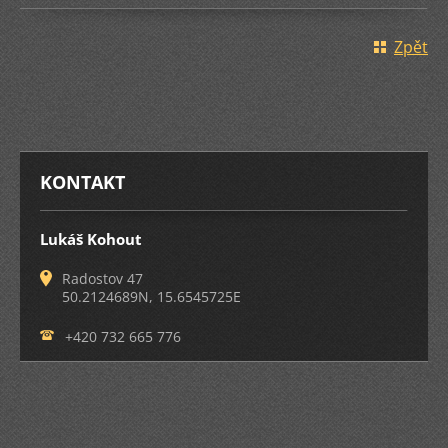
Zpět
KONTAKT
Lukáš Kohout
Radostov 47
50.2124689N, 15.6545725E
+420 732 665 776